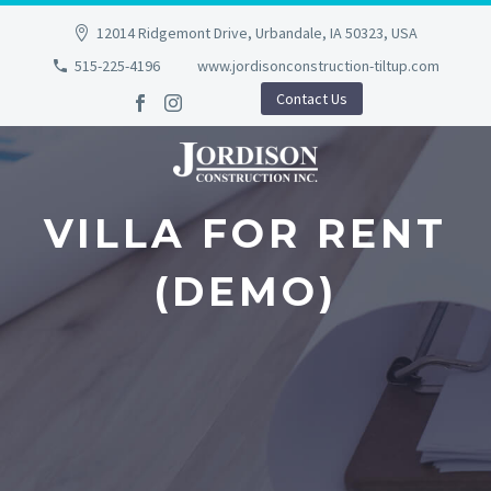
12014 Ridgemont Drive, Urbandale, IA 50323, USA
515-225-4196
www.jordisonconstruction-tiltup.com
Contact Us
VILLA FOR RENT
(DEMO)