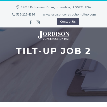
12014 Ridgemont Drive, Urbandale, IA 50323, USA
515-225-4196
www.jordisonconstruction-tiltup.com
Contact Us
TILT-UP JOB 2