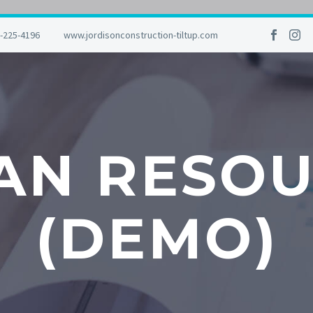
-225-4196
www.jordisonconstruction-tiltup.com
AN RESOU
(DEMO)