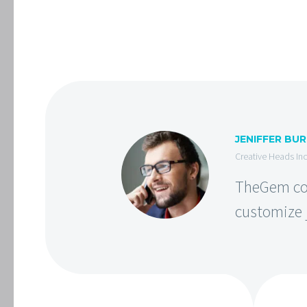
JENIFFER BU
Creative Heads Inc
TheGem com
customize j