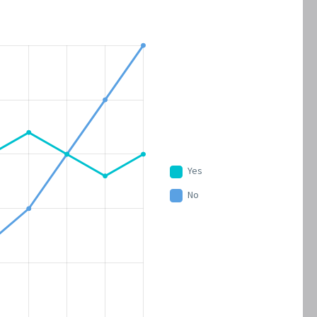
Yes
No