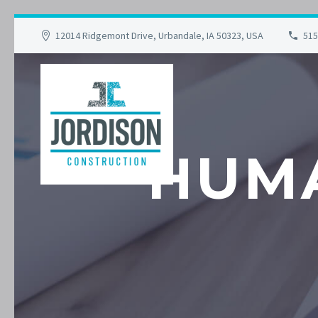
12014 Ridgemont Drive, Urbandale, IA 50323, USA
515
HUM