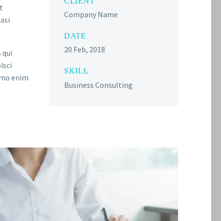
CLIENT
t
Company Name
asi
DATE
20 Feb, 2018
 qui
isci
SKILL
emo enim
Business Consulting