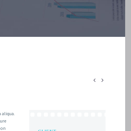


 aliqua.
rure
non