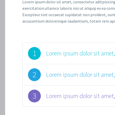
Lorem ipsum dolor sit amet, consectetur aditpisicing
exercitation ullamco laboris nisi ut aliquip ex ea com
Excepteur sint occaecat cupidatat non proident, sunt 
accusantium doloremque laudantium, totam rem aperiam
1
Lorem ipsum dolor sit amet,
2
Lorem ipsum dolor sit amet,
3
Lorem ipsum dolor sit amet,