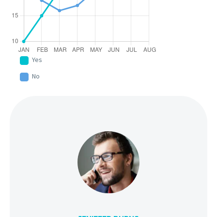
Yes
No