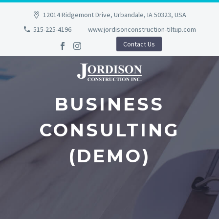
12014 Ridgemont Drive, Urbandale, IA 50323, USA
515-225-4196
www.jordisonconstruction-tiltup.com
Contact Us
BUSINESS
CONSULTING
(DEMO)