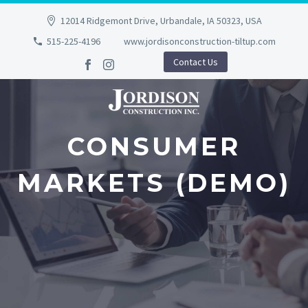
12014 Ridgemont Drive, Urbandale, IA 50323, USA
515-225-4196
www.jordisonconstruction-tiltup.com
Contact Us
CONSUMER
MARKETS (DEMO)